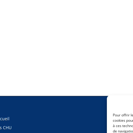
Pour offrir 
cueil
cookies pour
à ces techn
s CHU
de navigatio