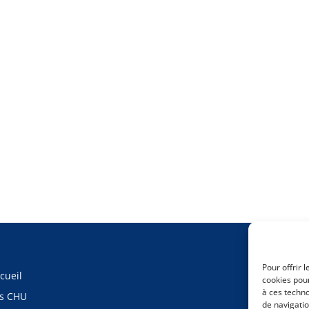
Pour offrir 
cueil
cookies pour
à ces techn
s CHU
de navigatio